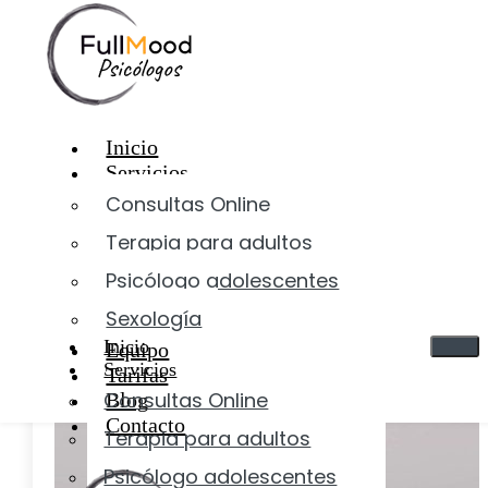
Saltar al contenido
Inicio
>
Mindfulness
Mindfulness
Inicio
Servicios
Consultas Online
Terapia para adultos
Psicólogo adolescentes
Sexología
Inicio
Equipo
Servicios
Tarifas
Consultas Online
Blog
Contacto
Terapia para adultos
Psicólogo adolescentes