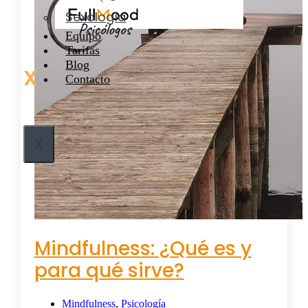
Sexología
Equipo
Tarifas
Blog
X
Contacto
X
Mindfulness: ¿Qué es y
para qué sirve?
Mindfulness
,
Psicología