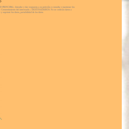
O
PAL: Atender y dar respuesta a su petición o consulta y mantener los
 Consentimiento del interesado. | DESTINATARIOS: No se cederán datos a
 suprimir los datos, portabilidad de los datos