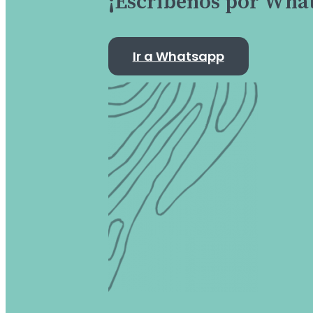
¡Escríbenos por Wha
Ir a Whatsapp