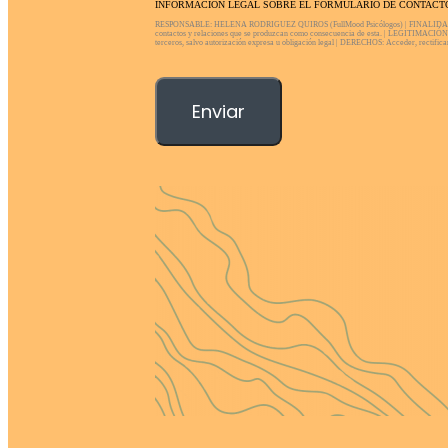
INFORMACIÓN LEGAL SOBRE EL FORMULARIO DE CONTACT
RESPONSABLE: HELENA RODRIGUEZ QUIROS (FullMood Psicólogos) | FINALIDAD PRINCI
contactos y relaciones que se produzcan como consecuencia de esta. | LEGITIMACIÓN:
terceros, salvo autorización expresa u obligación legal | DERECHOS: Acceder, rectificar y