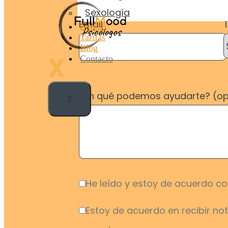
Sexología
Email
Equipo
Tarifas
Blog
X
Contacto
¿En qué podemos ayudarte? (op
X
He leído y estoy de acuerdo co
Estoy de acuerdo en recibir no